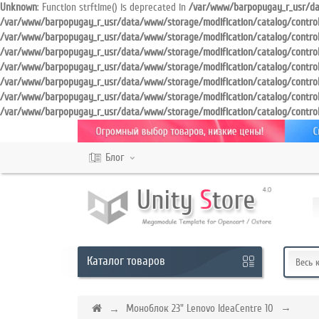
Unknown
: Function strftime() is deprecated in
/var/www/barpopugay_r_usr/dat
/var/www/barpopugay_r_usr/data/www/storage/modification/catalog/control
/var/www/barpopugay_r_usr/data/www/storage/modification/catalog/contro
/var/www/barpopugay_r_usr/data/www/storage/modification/catalog/contro
Кабинет
/var/www/barpopugay_r_usr/data/www/storage/modification/catalog/contro
/var/www/barpopugay_r_usr/data/www/storage/modification/catalog/contro
/var/www/barpopugay_r_usr/data/www/storage/modification/catalog/contro
Обратный
/var/www/barpopugay_r_usr/data/www/storage/modification/catalog/contro
звонок
Блог
+7
987
XXX
XX
XX
Каталог
товаров
Весь 
Режим
Моноблок 23" Lenovo IdeaCentre 10