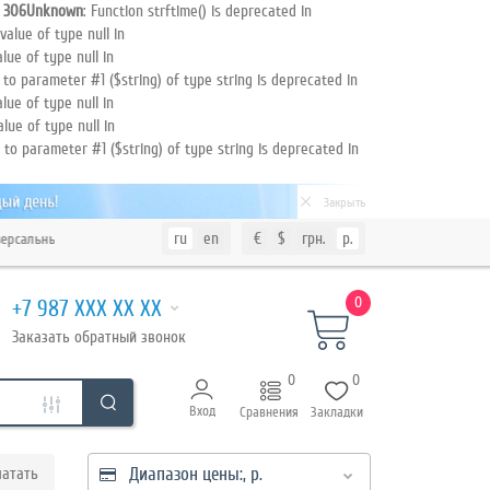
e
306
Unknown
: Function strftime() is deprecated in
value of type null in
lue of type null in
l to parameter #1 ($string) of type string is deprecated in
lue of type null in
alue of type null in
l to parameter #1 ($string) of type string is deprecated in
Закрыть
ru
en
€
$
грн.
р.
льный Многомодульный Шаблон для продажи товаров различной тематики. Вст
0
+7 987 XXX XX XX
Заказать
обратный
звонок
0
0
Вход
Сравнения
Закладки
Диапазон цены:,
р.
атать