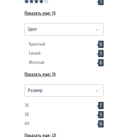
1
Показать еще: (1)
Цвет
Красный
6
Синий
5
Желтый
6
Показать еще: (1)
Размер
36
7
38
5
40
6
Показать еще: (2)