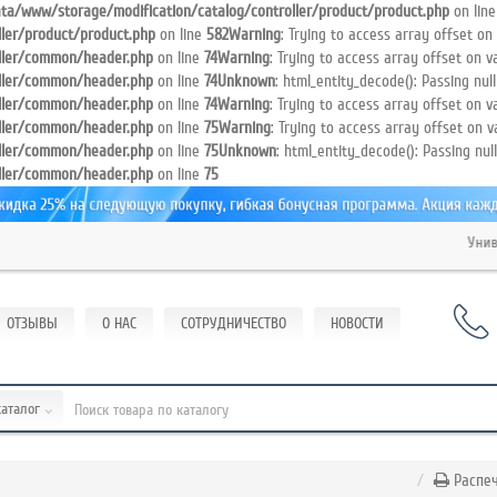
a/www/storage/modification/catalog/controller/product/product.php
on lin
ler/product/product.php
on line
582
Warning
: Trying to access array offset on 
ller/common/header.php
on line
74
Warning
: Trying to access array offset on va
ller/common/header.php
on line
74
Unknown
: html_entity_decode(): Passing nul
ller/common/header.php
on line
74
Warning
: Trying to access array offset on va
ller/common/header.php
on line
75
Warning
: Trying to access array offset on v
ller/common/header.php
on line
75
Unknown
: html_entity_decode(): Passing nul
ller/common/header.php
on line
75
Универса
ОТЗЫВЫ
О НАС
СОТРУДНИЧЕСТВО
НОВОСТИ
каталог
Распеч