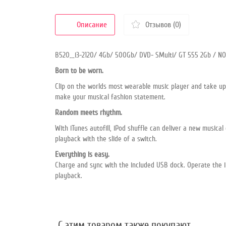
Описание
Отзывов (0)
B520__i3-2120/ 4Gb/ 500Gb/ DVD- SMulti/ GT 555 2Gb / N
Born to be worn.
Clip on the worlds most wearable music player and take up
make your musical fashion statement.
Random meets rhythm.
With iTunes autofill, iPod shuffle can deliver a new music
playback with the slide of a switch.
Everything is easy.
Charge and sync with the included USB dock. Operate the iP
playback.
C этим товаром также покупают