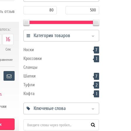
ть отзыв
алось:
Категория товаров
15
Носки
Сек
7
Кроссовки
1
равнение
Сланцы
Шапки
7
Туфли
2
Кофта
1
cs
ичии
Ключевые слова
к