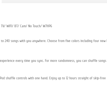
O TV/ WIFI/ BT/ Cam/ No Touch/ W7HP6
 to 240 songs with you anywhere. Choose from five colors including four new 
al experience every time you sync. For more randomness, you can shuffle songs
od shuffle controls with one hand. Enjoy up to 12 hours straight of skip-free