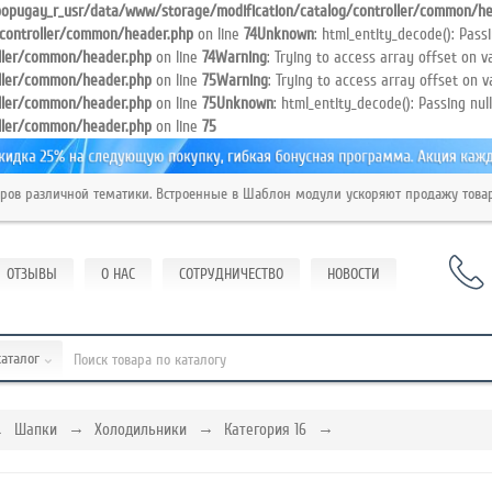
opugay_r_usr/data/www/storage/modification/catalog/controller/common/he
controller/common/header.php
on line
74
Unknown
: html_entity_decode(): Pass
ller/common/header.php
on line
74
Warning
: Trying to access array offset on va
ller/common/header.php
on line
75
Warning
: Trying to access array offset on v
ller/common/header.php
on line
75
Unknown
: html_entity_decode(): Passing nul
ller/common/header.php
on line
75
различной тематики. Встроенные в Шаблон модули ускоряют продажу товаров
ОТЗЫВЫ
О НАС
СОТРУДНИЧЕСТВО
НОВОСТИ
каталог
Шапки
Холодильники
Категория 16