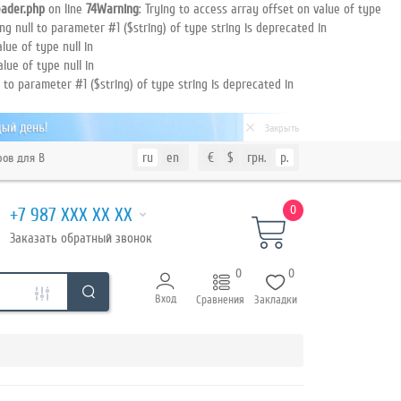
ader.php
on line
74
Warning
: Trying to access array offset on value of type
ing null to parameter #1 ($string) of type string is deprecated in
lue of type null in
alue of type null in
l to parameter #1 ($string) of type string is deprecated in
Закрыть
ru
en
€
$
грн.
р.
 для Вашего клиента
0
+7 987 XXX XX XX
Заказать
обратный
звонок
0
0
Вход
Сравнения
Закладки