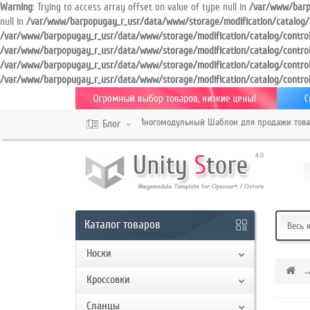
Warning
: Trying to access array offset on value of type null in
/var/www/barp
null in
/var/www/barpopugay_r_usr/data/www/storage/modification/catalog/
/var/www/barpopugay_r_usr/data/www/storage/modification/catalog/contro
/var/www/barpopugay_r_usr/data/www/storage/modification/catalog/contro
Кабинет
/var/www/barpopugay_r_usr/data/www/storage/modification/catalog/contro
/var/www/barpopugay_r_usr/data/www/storage/modification/catalog/contro
Обратный
Универсальный Многомодульный Шаблон для продажи товаров 
звонок
Блог
+7
987
XXX
Каталог
товаров
Весь 
XX
XX
Носки
Кроссовки
Режим
Сланцы