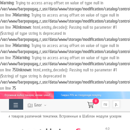
Warning
: Trying to access array offset on value of type null in
/var/www/barpopugay_r_usr/data/www/storage/modification/catalog/contro
on line
74
Warning
: Trying to access array offset on value of type null in
ОГ
ТОВАРОВ
/var/www/barpopugay_r_usr/data/www/storage/modification/catalog/contro
on line
74
Unknown
: html_entity_decode(): Passing null to parameter #1
($string) of type string is deprecated in
Кабинет
/var/www/barpopugay_r_usr/data/www/storage/modification/catalog/contro
on line
74
Warning
: Trying to access array offset on value of type null in
/var/www/barpopugay_r_usr/data/www/storage/modification/catalog/contro
Обратный
on line
75
Warning
: Trying to access array offset on value of type null in
/var/www/barpopugay_r_usr/data/www/storage/modification/catalog/contro
звонок
on line
75
Unknown
: html_entity_decode(): Passing null to parameter #1
($string) of type string is deprecated in
/var/www/barpopugay_r_usr/data/www/storage/modification/catalog/contro
+7
on line
75
987
0
XXX
ru
р.
Блог
XX
жи товаров различной тематики. Встроенные в Шаблон модули ускоряют прода
XX