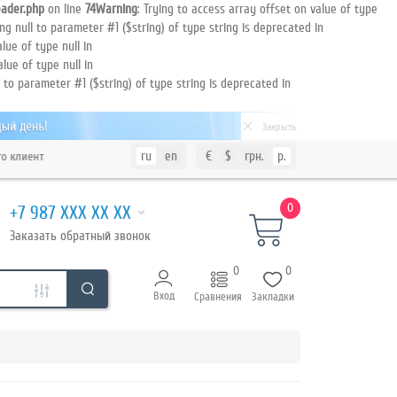
ader.php
on line
74
Warning
: Trying to access array offset on value of type
ing null to parameter #1 ($string) of type string is deprecated in
lue of type null in
alue of type null in
l to parameter #1 ($string) of type string is deprecated in
Закрыть
ru
en
€
$
грн.
р.
клиента
0
+7 987 XXX XX XX
Заказать
обратный
звонок
0
0
Вход
Сравнения
Закладки