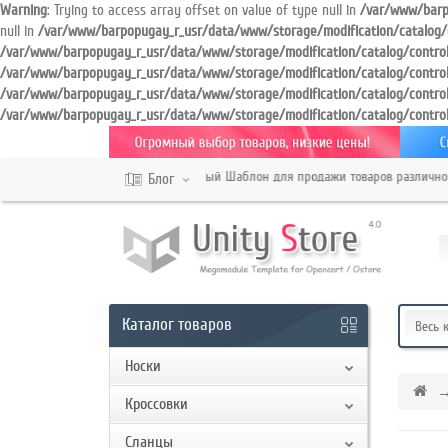
Warning
: Trying to access array offset on value of type null in
/var/www/barp
null in
/var/www/barpopugay_r_usr/data/www/storage/modification/catalog/
/var/www/barpopugay_r_usr/data/www/storage/modification/catalog/contro
/var/www/barpopugay_r_usr/data/www/storage/modification/catalog/contro
Кабинет
/var/www/barpopugay_r_usr/data/www/storage/modification/catalog/contro
/var/www/barpopugay_r_usr/data/www/storage/modification/catalog/contro
Обратный
Универсальный Многомодульный Шаблон для продажи товаров различной те
звонок
Блог
+7
987
XXX
Каталог
товаров
Весь 
XX
XX
Носки
Кроссовки
Режим
Сланцы