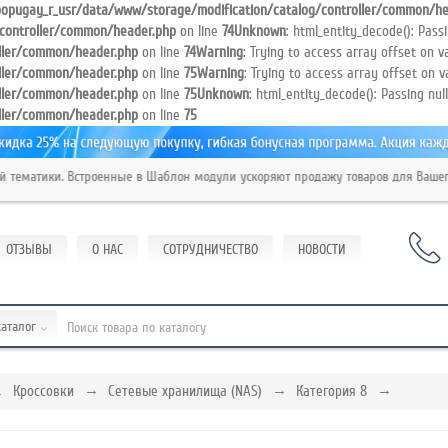
opugay_r_usr/data/www/storage/modification/catalog/controller/common/he
controller/common/header.php
on line
74
Unknown
: html_entity_decode(): Pass
ller/common/header.php
on line
74
Warning
: Trying to access array offset on va
ller/common/header.php
on line
75
Warning
: Trying to access array offset on v
ller/common/header.php
on line
75
Unknown
: html_entity_decode(): Passing nul
ller/common/header.php
on line
75
матики. Встроенные в Шаблон модули ускоряют продажу товаров для Вашего 
ОТЗЫВЫ
О НАС
СОТРУДНИЧЕСТВО
НОВОСТИ
каталог
Кроссовки
Сетевые хранилища (NAS)
Категория 8