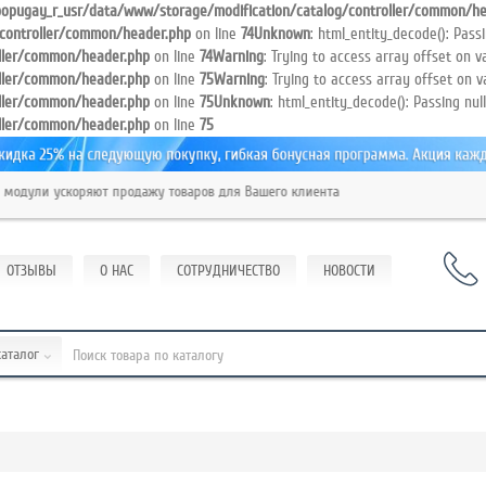
opugay_r_usr/data/www/storage/modification/catalog/controller/common/he
controller/common/header.php
on line
74
Unknown
: html_entity_decode(): Pass
ller/common/header.php
on line
74
Warning
: Trying to access array offset on va
ller/common/header.php
on line
75
Warning
: Trying to access array offset on v
ller/common/header.php
on line
75
Unknown
: html_entity_decode(): Passing nul
ller/common/header.php
on line
75
ули ускоряют продажу товаров для Вашего клиента
ОТЗЫВЫ
О НАС
СОТРУДНИЧЕСТВО
НОВОСТИ
каталог