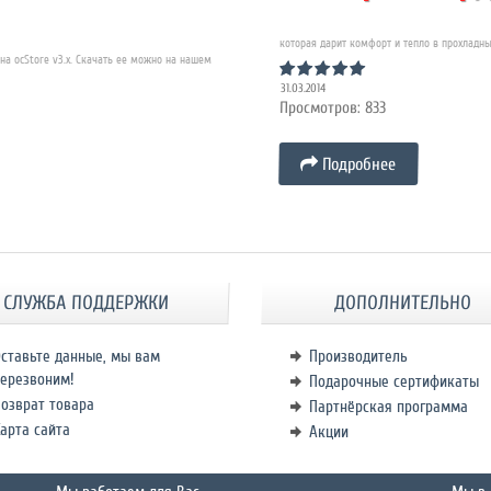
которая дарит комфорт и тепло в прохладные
а ocStore v3.x. Скачать ее можно на нашем
31.03.2014
Просмотров: 833
Подробнее
СЛУЖБА ПОДДЕРЖКИ
ДОПОЛНИТЕЛЬНО
ставьте данные, мы вам
Производитель
ерезвоним!
Подарочные сертификаты
озврат товара
Партнёрская программа
арта сайта
Акции