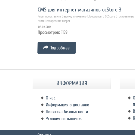
CMS для интернет магазинов ocStore 3
Рады представить Вашему вниманию Liveopencart OCStore 3 основанную н
сайте liveopencart.ru/get ..
08.04.2014
Просмотров: 1139
Подробнее
ИНФОРМАЦИЯ
О нас
О
п
Информация о доставке
В
Политика безопасности
К
Условия соглашения