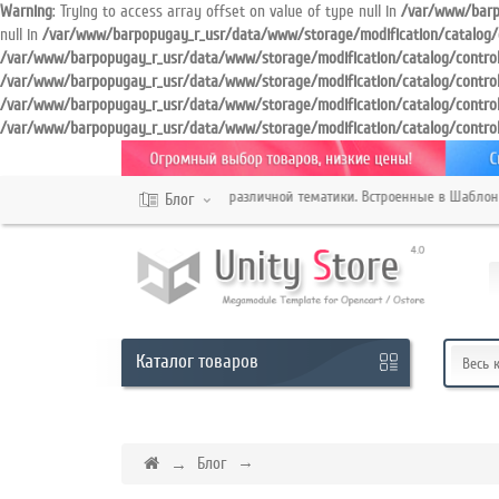
Warning
: Trying to access array offset on value of type null in
/var/www/barp
null in
/var/www/barpopugay_r_usr/data/www/storage/modification/catalog/
/var/www/barpopugay_r_usr/data/www/storage/modification/catalog/contro
/var/www/barpopugay_r_usr/data/www/storage/modification/catalog/contro
Кабинет
/var/www/barpopugay_r_usr/data/www/storage/modification/catalog/contro
/var/www/barpopugay_r_usr/data/www/storage/modification/catalog/contro
Обратный
й Шаблон для продажи товаров различной тематики. Встроенные в Шаблон мод
звонок
Блог
+7
987
XXX
Каталог
товаров
Весь 
XX
XX
Блог
Режим