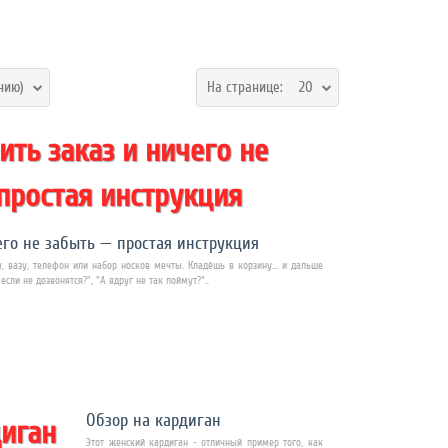
нию)
На странице:
20
его не забыть — простая инструкция
, вазу, телефон или набор носков мечты. Кладёшь в корзину... и дальше
если не дозвонятся?", "А вдруг не так поймут?"..
Обзор на кардиган
Этот женский кардиган - отличный пример того, как