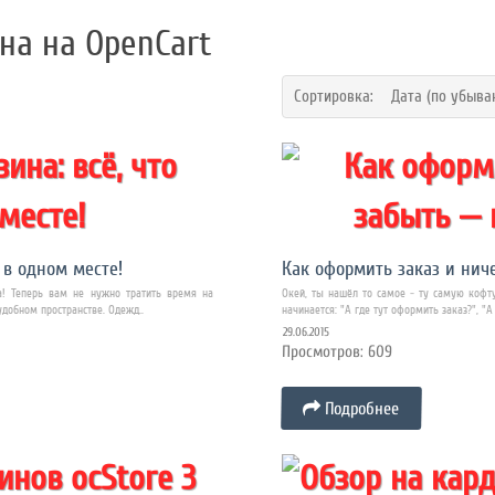
на на OpenCart
Сортировка:
Дата (по убыва
 в одном месте!
Как оформить заказ и нич
а! Теперь вам не нужно тратить время на
Окей, ты нашёл то самое - ту самую кофту
удобном пространстве. Одежд..
начинается: "А где тут оформить заказ?", "А 
29.06.2015
Просмотров: 609
Подробнее