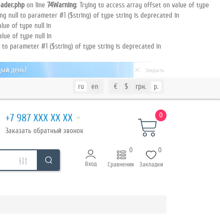
ader.php
on line
74
Warning
: Trying to access array offset on value of type
ing null to parameter #1 ($string) of type string is deprecated in
lue of type null in
alue of type null in
l to parameter #1 ($string) of type string is deprecated in
Закрыть
ru
en
€
$
грн.
р.
0
+7 987 XXX XX XX
Заказать
обратный
звонок
0
0
Вход
Сравнения
Закладки