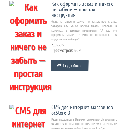
Как оформить заказ и ничего
не забыть — простая
инструкция
Окей, ты нашёл то самое - ту самую кофту, вазу,
телефон или набор носков мечты. Кладёшь в
корзину... и дальше начинается: "А где тут
оформить заказ?", "А если не дозвонятся?", "А
вдруг не так поймут?"..
29.06.2015
Просмотров: 609
Подробнее
CMS для интернет магазинов
ocStore 3
Рады представить Вашему вниманию Liveopencart
OCStore 3 основанную на ocStore v3.x. Скачать ее
можно на нашем сайте liveopencart.ru/get ..