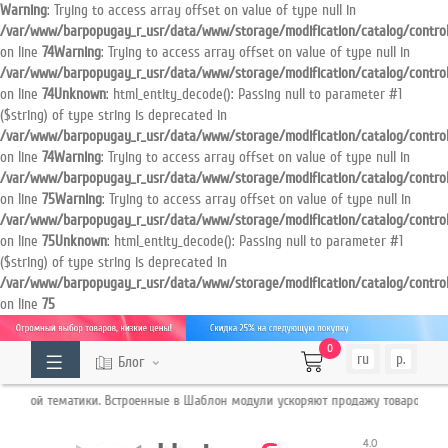
Warning
: Trying to access array offset on value of type null in
/var/www/barpopugay_r_usr/data/www/storage/modification/catalog/contro
on line
74
Warning
: Trying to access array offset on value of type null in
ОГ
ТОВАРОВ
/var/www/barpopugay_r_usr/data/www/storage/modification/catalog/contro
on line
74
Unknown
: html_entity_decode(): Passing null to parameter #1
($string) of type string is deprecated in
Кабинет
/var/www/barpopugay_r_usr/data/www/storage/modification/catalog/contro
on line
74
Warning
: Trying to access array offset on value of type null in
/var/www/barpopugay_r_usr/data/www/storage/modification/catalog/contro
Обратный
on line
75
Warning
: Trying to access array offset on value of type null in
/var/www/barpopugay_r_usr/data/www/storage/modification/catalog/contro
звонок
on line
75
Unknown
: html_entity_decode(): Passing null to parameter #1
($string) of type string is deprecated in
/var/www/barpopugay_r_usr/data/www/storage/modification/catalog/contro
+7
on line
75
987
0
XXX
ru
р.
Блог
XX
чной тематики. Встроенные в Шаблон модули ускоряют продажу товаров для В
XX